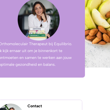
Orthomoleculair Therapeut bij Equilibrio.
Ik kijk ernaar uit om je binnenkort te
ontmoeten en samen te werken aan jouw
optimale gezondheid en balans.
Contact