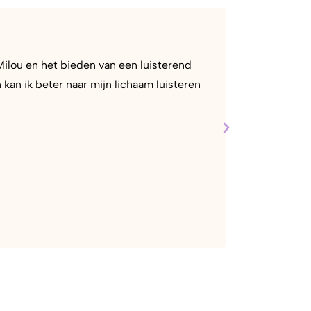
Anne,
Milou en het bieden van een luisterend
“Ik heb Milou
n ik beter naar mijn lichaam luisteren
doet. Milou 
patronen als 