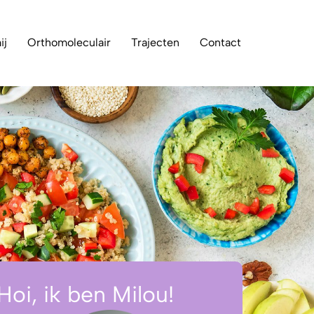
ij
Orthomoleculair
Trajecten
Contact
Hoi, ik ben Milou!