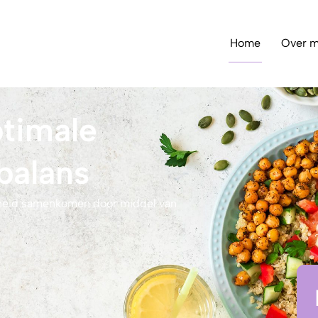
Home
Over m
ptimale
balans
dheid samenkomen door middel van